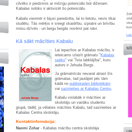
cilvēks ir piedzimis ar milzīgu potenciālu būt diženam.
Kabalas nolūks ir aktivizēt šo potenciālu.
Zoh
Kabala vienmēr ir bijusi paredzēta, lai to lietotu, nevis tikai
zin
vis
studētu. Tās mērķis ir sniegt skaidrību, izpratni un brīvību
kuru
mūsu dzīvēs - un beigu beigās novērst pat nāvi.
Lasī
Kā sākt mācīties Kabalu
MĪ
Lai iepazītos ar Kabalas mācību, ir
ieteicams izlasīt grāmatu "
Kabalas
spēks
" vai "Īsta labklājība", kuru
autors ir Jehuda Bergs.
Ja grāmatnīcās nevarat atrast šīs
grāmatas, tad jautājiet pēc tām
kādā no
publiskajām bibliotēkām
vai
sazinieties ar Kabalas Centru
.
Kabalu vislabāk ir mācīties ar
skolotāju un vairāku studentu
grupā, tādēļ, ja vēlaties mācīties Kabalu, tad sazinieties ar
Kabalas Centra skolotāju.
Kontaktinformācija:
Naomi Zohar
- Kabalas mācību centra skolotāja
UN