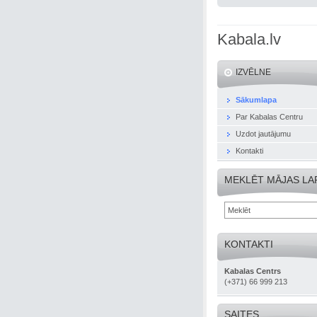
Kabala.lv
IZVĒLNE
Sākumlapa
Par Kabalas Centru
Uzdot jautājumu
Kontakti
MEKLĒT MĀJAS LA
KONTAKTI
Kabalas Centrs
(+371) 66 999 213
SAITES