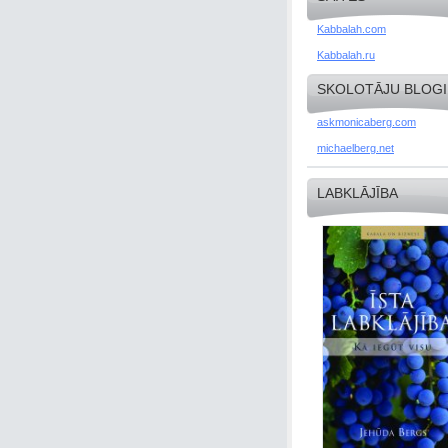
Kabbalah.com
Kabbalah.ru
SKOLOTĀJU BLOGI
askmonicaberg.com
michaelberg.net
LABKLĀJĪBA