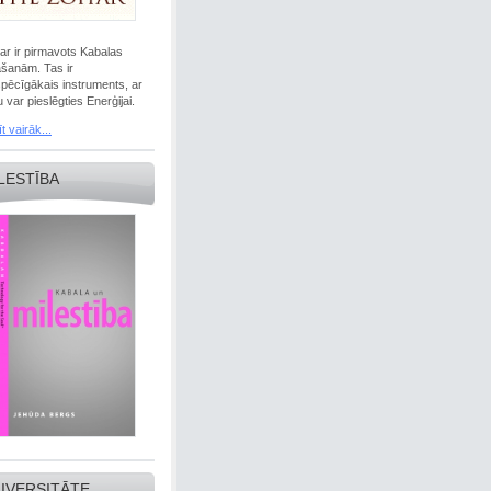
ar ir pirmavots Kabalas
āšanām. Tas ir
spēcīgākais instruments, ar
 var pieslēgties Enerģijai.
t vairāk...
LESTĪBA
IVERSITĀTE