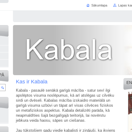
Sākumlapa
Lapas ka
PĀ
Kas ir Kabala
EN
Kabala - pasaulē senākā garīgā mācība - satur sevī ilgi
apslēptos visuma noslēpumus, kā arī atslēgas uz cilvēku
sirdi un dvēseli. Kabalas mācība izskaidro materiālā un
garīgā visuma uzbūvi un tāpat arī visas cilvēces fiziskos
un metafiziskos aspektus. Kabala detalizēti parāda, kā
neapmaldīties šajā bezgalīgajā teritorijā, lai novērstu
jebkura veida haosu, sāpes un ciešanas.
Jau tūkstošiem gadu viedie kabalisti ir zinājuši, ka ikviens